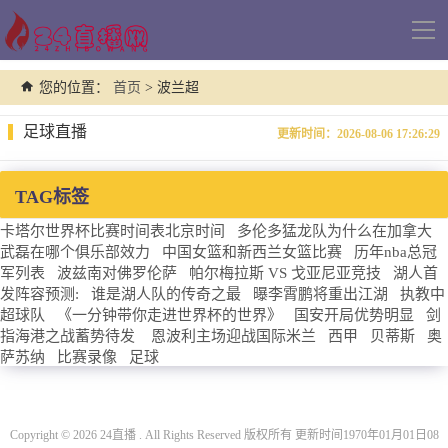
导
航
您的位置：
首页
> 波兰超
足球直播
更新时间：2026-08-06 17:26:29
TAG标签
卡塔尔世界杯比赛时间表北京时间
多伦多猛龙队为什么在加拿大
武磊在哪个俱乐部效力
中国女篮和新西兰女篮比赛
历年nba总冠
军列表
波兹南对佛罗伦萨
帕尔梅拉斯 VS 戈亚尼亚竞技
湖人首
发阵容预测:
谁是湖人队的传奇之最
曝李霄鹏将重出江湖
执教中
超球队
《一分钟带你走进世界杯的世界》
国安开局优势明显
剑
指海港之战蓄势待发
恩波利主场迎战国际米兰
西甲
贝蒂斯
奥
萨苏纳
比赛录像
足球
Copyright © 2026 24直播 . All Rights Reserved 版权所有 更新时间1970年01月01日08