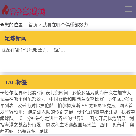
导
航
您的位置：
首页
>
武磊在哪个俱乐部效力
足球新闻
武磊在哪个俱乐部效力：《武磊的足球之旅：所属俱乐部的背后故事》
TAG标签
卡塔尔世界杯比赛时间表北京时间
多伦多猛龙队为什么在加拿大
武磊在哪个俱乐部效力
中国女篮和新西兰女篮比赛
历年nba总冠
军列表
波兹南对佛罗伦萨
帕尔梅拉斯 VS 戈亚尼亚竞技
湖人首
发阵容预测:
谁是湖人队的传奇之最
曝李霄鹏将重出江湖
执教中
超球队
《一分钟带你走进世界杯的世界》
国安开局优势明显
剑
指海港之战蓄势待发
恩波利主场迎战国际米兰
西甲
贝蒂斯
奥
萨苏纳
比赛录像
足球