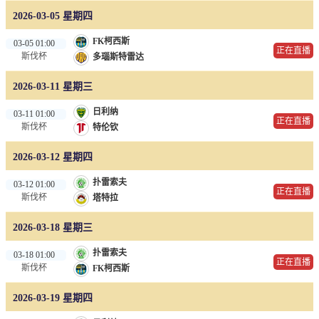
2026-03-05 星期四
FK柯西斯
03-05 01:00
正在直播
斯伐杯
多瑙斯特雷达
2026-03-11 星期三
日利纳
03-11 01:00
正在直播
斯伐杯
特伦钦
2026-03-12 星期四
扑雷索夫
03-12 01:00
正在直播
斯伐杯
塔特拉
2026-03-18 星期三
扑雷索夫
03-18 01:00
正在直播
斯伐杯
FK柯西斯
2026-03-19 星期四